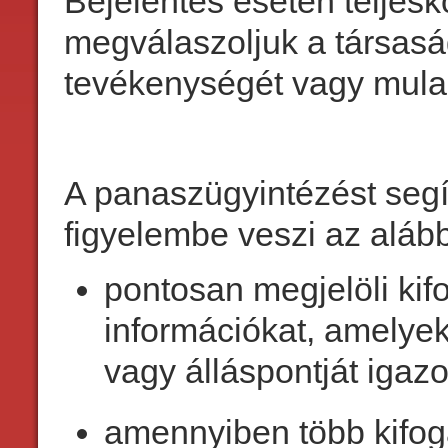
Bejelentés esetén teljesk
megválaszoljuk a társasá
tevékenységét vagy mulasz
A panaszügyintézést segí
figyelembe veszi az aláb
pontosan megjelöli kif
információkat, amelyek
vagy álláspontját igazo
amennyiben több kifogás