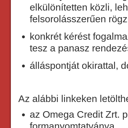
elkülönítetten közli, le
felsorolásszerűen rögzí
konkrét kérést fogalm
tesz a panasz rendezé
álláspontját okirattal
Az alábbi linkeken letölth
az Omega Credit Zrt. 
formanyomtatványa